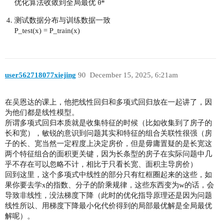
优化算法收敛到全局最优 θ*
测试数据分布与训练数据一致
P_test(x) = P_train(x)
user562718077xiejing
90
December 15, 2025, 6:21am
在吴恩达的课上，他把线性回归和多项式回归放在一起讲了，因
为他们都是线性模型。
所谓多项式回归本质就是收集特征的时候（比如收集到了房子的
长和宽），敏锐的意识到问题其实和特征的组合关联性很强（房
子的长、宽当然一定程度上决定房价，但是毋庸置疑的是长宽这
两个特征组合的面积更关键，因为长条型的房子在实际问题中几
乎不存在可以忽略不计，相比于只看长宽、面积主导房价）
回到这里，这个多项式中线性的部分只有红框圈起来的这些，如
果你要去学x的指数、分子的阶乘规律，这些东西变为w的话，会
导致非线性，没法梯度下降（此时的优化指导原理还是因为问题
线性所以、用梯度下降最小化代价得到的局部最优解是全局最优
解呢）。