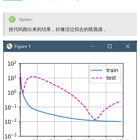
        # nn.ReLU()

    )

    test_loss.append(train(net,train_features,te
fjaiwe:
plt.plot(np.arange(3,20), test_loss, label='test
plt.show()

按代码跑出来的结果，好像没过拟合的既视感，