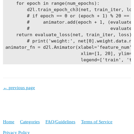
    for epoch in range(num_epochs):

        d2l.train_epoch_ch3(net, train_iter, los
        # if epoch == 0 or (epoch + 1) % 20 == 0
        #     animator.add(epoch + 1, (evaluate_
        #                              evaluate_
    return evaluate_loss(net, train_iter, loss),
        # print('weight:', net[0].weight.data.nu
animator_fn = d2l.Animator(xlabel='feature_num',
                            xlim=[1, 20], ylim=[
                            legend=['train', 'te
for i in range(1,21,1):

    train_loss,test_loss = train_fn(poly_feature
      labels[:n_train].reshape(-1, 1), labels[n_
← previous page
Home
Categories
FAQ/Guidelines
Terms of Service
Privacy Policy