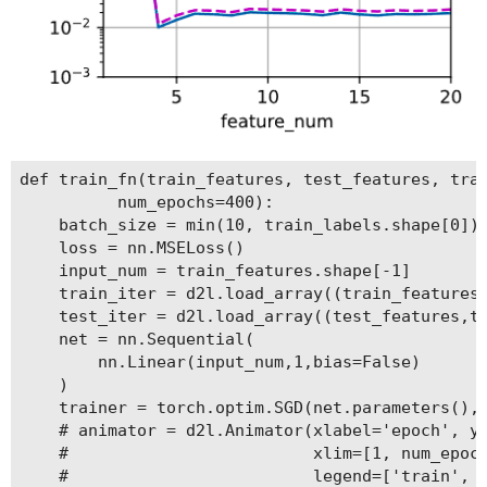
def train_fn(train_features, test_features, trai
          num_epochs=400):

    batch_size = min(10, train_labels.shape[0])

    loss = nn.MSELoss()

    input_num = train_features.shape[-1]

    train_iter = d2l.load_array((train_features,
    test_iter = d2l.load_array((test_features,te
    net = nn.Sequential(

        nn.Linear(input_num,1,bias=False)

    )

    trainer = torch.optim.SGD(net.parameters(), 
    # animator = d2l.Animator(xlabel='epoch', yl
    #                         xlim=[1, num_epoch
    #                         legend=['train', '