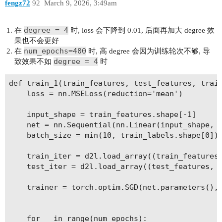
fengz72
92
March 9, 2026, 3:49am
degree = 4
在
时, loss 会下降到 0.01, 后面再加大 degree 效
果也不会更好
num_epochs=400
在
时, 高 degree 会因为训练轮次不够, 导
degree = 4
致效果不如
时
def train_1(train_features, test_features, train
    loss = nn.MSELoss(reduction='mean')

    input_shape = train_features.shape[-1]

    net = nn.Sequential(nn.Linear(input_shape, 1
    batch_size = min(10, train_labels.shape[0])

    train_iter = d2l.load_array((train_features,
    test_iter = d2l.load_array((test_features, t
    trainer = torch.optim.SGD(net.parameters(), 
    for _ in range(num_epochs):
