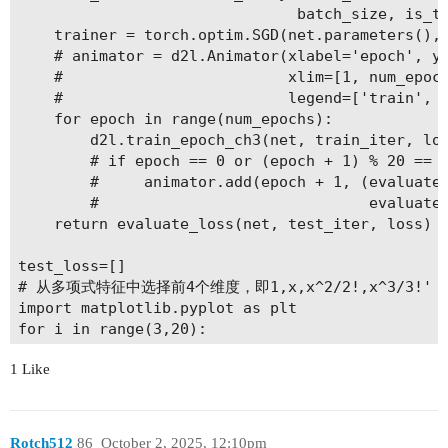
                               batch_size, is_tr
    trainer = torch.optim.SGD(net.parameters(), 
    # animator = d2l.Animator(xlabel='epoch', yl
    #                         xlim=[1, num_epoch
    #                         legend=['train', '
    for epoch in range(num_epochs):

        d2l.train_epoch_ch3(net, train_iter, los
        # if epoch == 0 or (epoch + 1) % 20 == 0
        #     animator.add(epoch + 1, (evaluate_
        #                              evaluate_
    return evaluate_loss(net, test_iter, loss)

test_loss=[]

# 从多项式特征中选择前4个维度，即1,x,x^2/2!,x^3/3!'

import matplotlib.pyplot as plt

for i in range(3,20):

    train_features = poly_features[:n_train, :i]
1 Like
    test_features = poly_features[n_train:, :i]

    input_shape = train_features.shape[-1]

    net = nn.Sequential(

        nn.Linear(input_shape, 1, bias=False),

Rotch512
86
October 2, 2025, 12:10pm