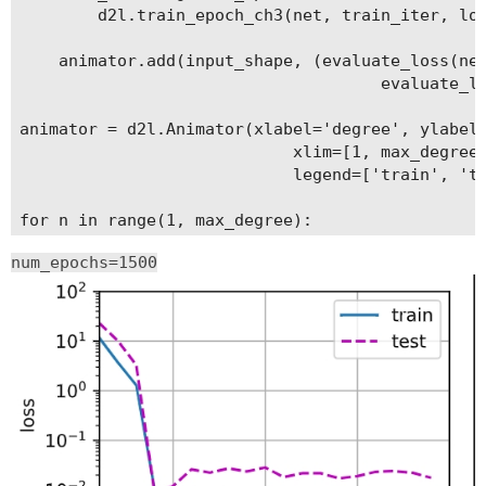
        d2l.train_epoch_ch3(net, train_iter, los
    animator.add(input_shape, (evaluate_loss(net
                                     evaluate_lo
animator = d2l.Animator(xlabel='degree', ylabel=
                            xlim=[1, max_degree]
                            legend=['train', 'te
for n in range(1, max_degree):

num_epochs=1500