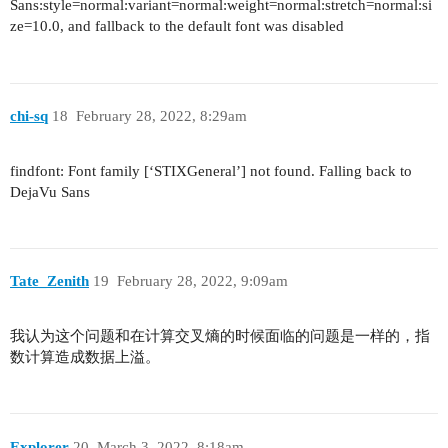
Sans:style=normal:variant=normal:weight=normal:stretch=normal:si
ze=10.0, and fallback to the default font was disabled
chi-sq
18
February 28, 2022, 8:29am
findfont: Font family [‘STIXGeneral’] not found. Falling back to
DejaVu Sans
Tate_Zenith
19
February 28, 2022, 9:09am
我认为这个问题和在计算交叉熵的时候面临的问题是一样的，指
数计算造成数据上溢。
Explorer
20
March 3, 2022, 8:18am