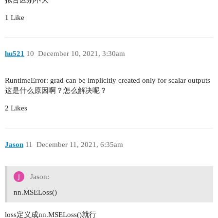
1 Like
hu521
10
December 10, 2021, 3:30am
RuntimeError: grad can be implicitly created only for scalar outputs
这是什么原因啊？怎么解决呢？
2 Likes
Jason
11
December 11, 2021, 6:35am
Jason:
nn.MSELoss()
loss定义成nn.MSELoss()就行