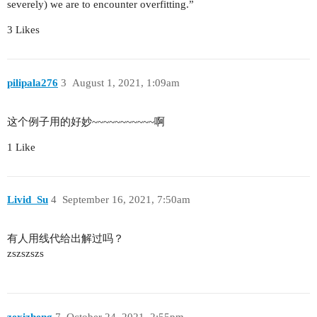
severely) we are to encounter overfitting.”
3 Likes
pilipala276
3
August 1, 2021, 1:09am
这个例子用的好妙~~~~~~~~~~~啊
1 Like
Livid_Su
4
September 16, 2021, 7:50am
有人用线代给出解过吗？
zszszszs
zexizheng
7
October 24, 2021, 2:55pm