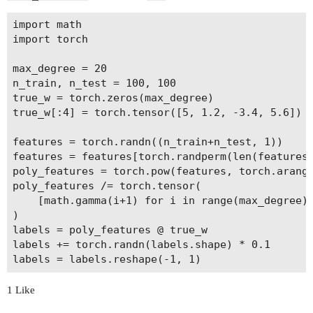
import math

import torch

max_degree = 20

n_train, n_test = 100, 100

true_w = torch.zeros(max_degree)

true_w[:4] = torch.tensor([5, 1.2, -3.4, 5.6])

features = torch.randn((n_train+n_test, 1))

features = features[torch.randperm(len(features)
poly_features = torch.pow(features, torch.arange
poly_features /= torch.tensor(

    [math.gamma(i+1) for i in range(max_degree)]
)

labels = poly_features @ true_w

labels += torch.randn(labels.shape) * 0.1

1 Like