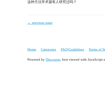
这种方法学术届有人研究过吗？
← previous page
Home
Categories
FAQ/Guidelines
Terms of S
Powered by
Discourse
, best viewed with JavaScript 